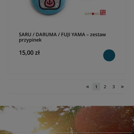
SARU / DARUMA / FUJI YAMA – zestaw
przypinek
15,00 zł
«
»
1
2
3