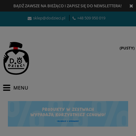
BĄDŹ ZAWSZE NA BIEŻĄCO
I
ZAPISZ SIĘ DO NEWSLETTERA!
sklep@dodzieci.pl
+48 509 950 019
(PUSTY)