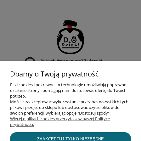
Potrzebujesz pomocy? Zadzwoń!
+48 509 950 019
Dbamy o Twoją prywatność
Pliki cookies i pokrewne im technologie umożliwiają poprawne
działanie strony i pomagają nam dostosować ofertę do Twoich
potrzeb.
Możesz zaakceptować wykorzystanie przez nas wszystkich tych
POMOC
plików i przejść do sklepu lub dostosować użycie plików do
swoich preferencji, wybierając opcję "Dostosuj zgody".
Więcej o plikach cookies przeczytasz w naszej Polityce
prywatności.
MOJE KONTO
ZAAKCEPTUJ TYLKO NIEZBĘDNE