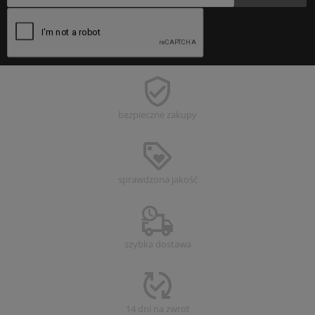
bezpieczne
zakupy
sprawdzona
jakość
szybka dostawa
14 dni na zwrot