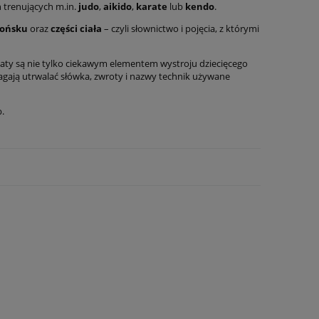
 trenujących m.in.
judo
,
aikido
,
karate
lub
kendo
.
pońsku
oraz
części ciała
– czyli słownictwo i pojęcia, z którymi
plakaty są nie tylko ciekawym elementem wystroju dziecięcego
gają utrwalać słówka, zwroty i nazwy technik używane
b.