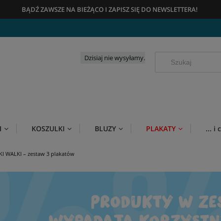
BĄDŹ ZAWSZE NA BIEŻĄCO
I
ZAPISZ SIĘ DO NEWSLETTERA!
Dzisiaj nie wysyłamy.
I
KOSZULKI
BLUZY
PLAKATY
... 
KI WALKI – zestaw 3 plakatów