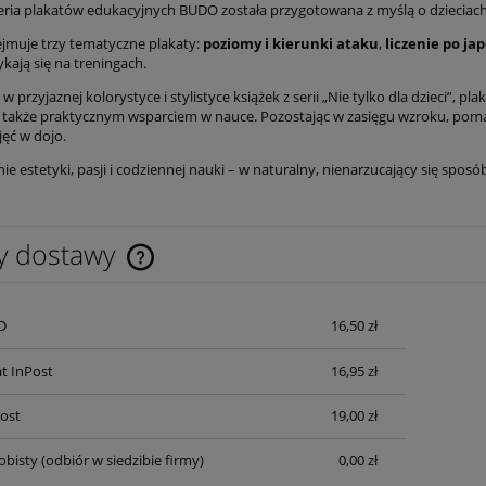
eria plakatów edukacyjnych BUDO została przygotowana z myślą o dzieciach
jmuje trzy tematyczne plakaty:
poziomy i kierunki ataku
,
liczenie po ja
ykają się na treningach.
 przyjaznej kolorystyce i stylistyce książek z serii „Nie tylko dla dzieci”, 
e także praktycznym wsparciem w nauce. Pozostając w zasięgu wzroku, poma
jęć w dojo.
ie estetyki, pasji i codziennej nauki – w naturalny, nienarzucający się sposó
y dostawy
Cena nie zawiera ewentualnych kosztów
D
16,50 zł
płatności
t InPost
16,95 zł
Post
19,00 zł
obisty
(odbiór w siedzibie firmy)
0,00 zł