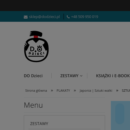
sklep@dodzieci.pl
+48 509 950 019
DO Dzieci
ZESTAWY
KSIĄŻKI i E-BOOK
»
»
»
Strona główna
PLAKATY
Japonia | Sztuki walki
SZTU
Menu
ZESTAWY