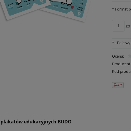
*
Format p
szt
*
- Pole w
Ocena:
Producent
Kod produ
3 plakatów edukacyjnych BUDO