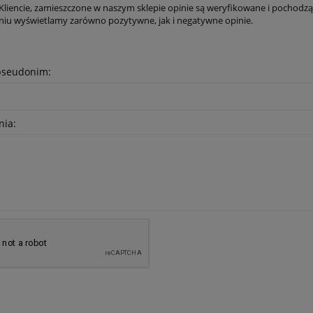
liencie, zamieszczone w naszym sklepie opinie są weryfikowane i pochodzą t
niu wyświetlamy zarówno pozytywne, jak i negatywne opinie.
pseudonim:
nia: