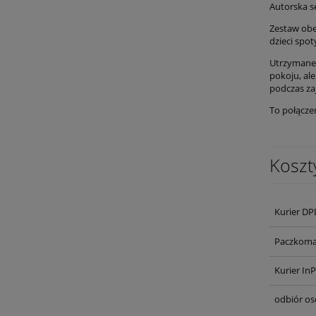
Autorska s
Zestaw obe
dzieci spot
Utrzymane w
pokoju, al
podczas za
To połączen
Koszt
Kurier DP
Paczkoma
Kurier In
odbiór os