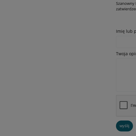
Szanowny K
zatwierdze
Imię lub 
Twoja opi
wyślij