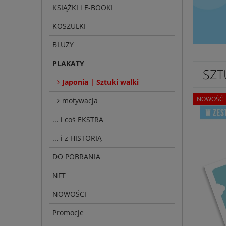
KSIĄŻKI i E-BOOKI
KOSZULKI
BLUZY
PLAKATY
SZT
Japonia | Sztuki walki
NOWOŚĆ
motywacja
... i coś EKSTRA
... i z HISTORIĄ
DO POBRANIA
NFT
NOWOŚCI
Promocje