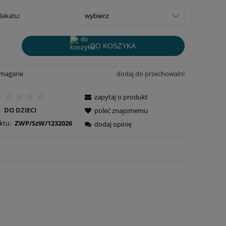
lakatu:
.
DO KOSZYKA
ymagane
dodaj do przechowalni
zapytaj o produkt
:
DO DZIECI
poleć znajomemu
ktu:
ZWP/SzW/1232026
dodaj opinię