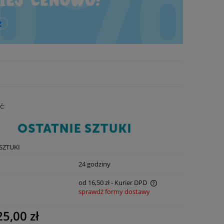
ć:
SZTUKI
:
24 godziny
od 16,50 zł
- Kurier DPD
sprawdź formy dostawy
Cena nie zawiera ewentualnych kosztów
25,00 zł
płatności