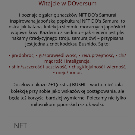
Witajcie w DOversum
i poznajcie galerię znaczków NFT DO’s Samurai
inspirowaną japońską popkulturą!
NFT DO’s Samurai
to
ostra jak katana, kolekcja siedmiu mocarnych japońskich
wojowników. Każdemu z siedmiu – jak siedem jest plis
hakamy (tradycyjnego stroju samurajów) – przypisana
jest jedna z cnót kodeksu Bushido.
Są to:
• jin/dobroć, • gi/sprawiedliwość, • rei/uprzejmość, • chi/
mądrość i inteligencja,
• shin/szczerość i uczciwość, • chugi/lojalność i wierność,
• mejo/honor.
Docelowo ukaże 7+1(ekstra) BUSHI – warto mieć całą
kolekcję przy sobie jako wskazówkę postępowania, ale
będą też korzyści bardziej wymierne. Polecamy nie tylko
miłośnikom japońskich sztuk walki.
NFT