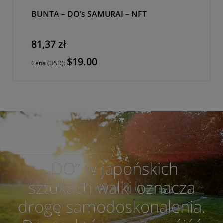
BUNTA – DO’s SAMURAI – NFT
81,37 zł
$19.00
Cena (USD):
„DO” w japońskich
sztukach walki oznacza
drogę samodoskonalenia.