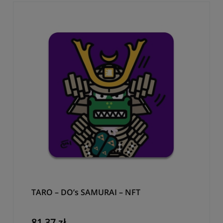
TARO – DO’s SAMURAI – NFT
81,37 zł