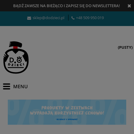
BĄDŹ ZAWSZE NA BIEŻĄCO
I
ZAPISZ SIĘ DO NEWSLETTERA!
sklep@dodzieci.pl
+48 509 950 019
(PUSTY)