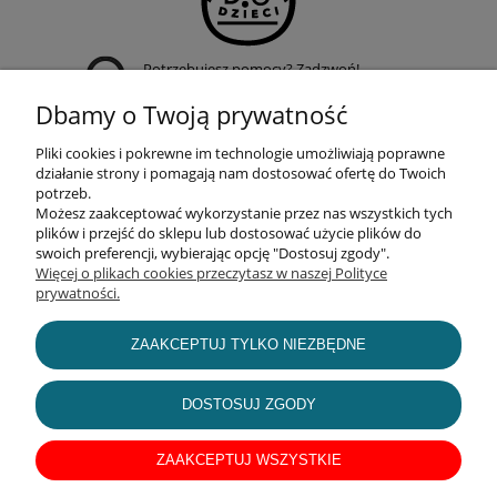
Potrzebujesz pomocy? Zadzwoń!
+48 509 950 019
Dbamy o Twoją prywatność
Pliki cookies i pokrewne im technologie umożliwiają poprawne
działanie strony i pomagają nam dostosować ofertę do Twoich
potrzeb.
Możesz zaakceptować wykorzystanie przez nas wszystkich tych
POMOC
plików i przejść do sklepu lub dostosować użycie plików do
swoich preferencji, wybierając opcję "Dostosuj zgody".
Więcej o plikach cookies przeczytasz w naszej Polityce
prywatności.
MOJE KONTO
ZAAKCEPTUJ TYLKO NIEZBĘDNE
INFORMACJE
DOSTOSUJ ZGODY
O NAS
ZAAKCEPTUJ WSZYSTKIE