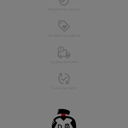
bezpieczne
zakupy
sprawdzona
jakość
szybka dostawa
14 dni na zwrot