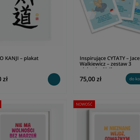
 KANJI – plakat
Inspirujące CYTATY – Jac
Walkiewicz – zestaw 3
plakatów [A4]
 zł
75,00 zł
do ko
NOWOŚĆ