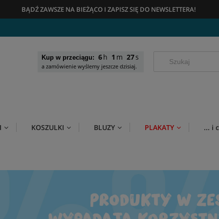
BĄDŹ ZAWSZE NA BIEŻĄCO
I
ZAPISZ SIĘ DO NEWSLETTERA!
6
1
25
Kup w przeciągu:
a zamówienie wyślemy jeszcze dzisiaj.
I
KOSZULKI
BLUZY
PLAKATY
... 