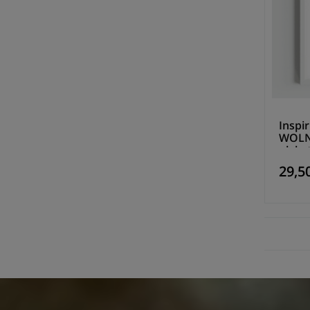
Inspi
WOLNO
plaka
29,50