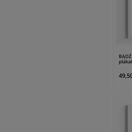
BĄDŹ
plaka
49,50