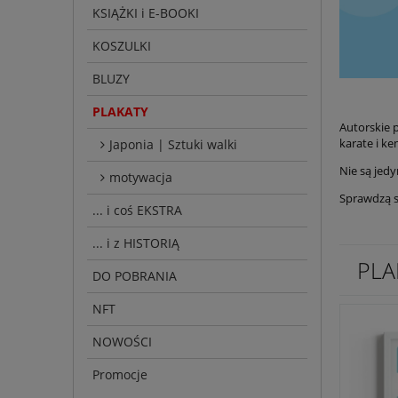
KSIĄŻKI i E-BOOKI
KOSZULKI
BLUZY
PLAKATY
Autorskie p
karate i ke
Japonia | Sztuki walki
Nie są jed
motywacja
Sprawdzą si
... i coś EKSTRA
... i z HISTORIĄ
PLA
DO POBRANIA
NFT
NOWOŚCI
Promocje