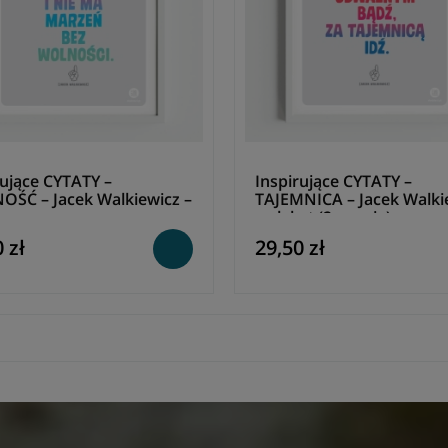
rujące CYTATY –
Inspirujące CYTATY –
ŚĆ – Jacek Walkiewicz –
TAJEMNICA – Jacek Walki
t
– plakat (2 wersje)
 zł
29,50 zł