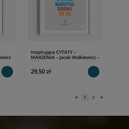
Inspirujące CYTATY –
ewicz
MARZENIA – Jacek Walkiewicz –
plakat
29,50 zł
«
»
1
2