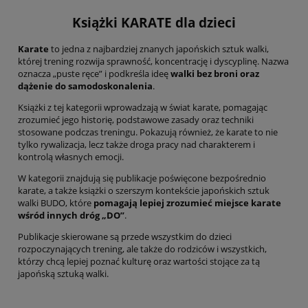
Książki KARATE dla dzieci
Karate
to jedna z najbardziej znanych japońskich sztuk walki,
której trening rozwija sprawność, koncentrację i dyscyplinę. Nazwa
oznacza „puste ręce” i podkreśla ideę
walki bez broni oraz
dążenie do samodoskonalenia
.
Książki z tej kategorii wprowadzają w świat karate, pomagając
zrozumieć jego historię, podstawowe zasady oraz techniki
stosowane podczas treningu. Pokazują również, że karate to nie
tylko rywalizacja, lecz także droga pracy nad charakterem i
kontrolą własnych emocji.
W kategorii znajdują się publikacje poświęcone bezpośrednio
karate, a także książki o szerszym kontekście japońskich sztuk
walki BUDO, które
pomagają lepiej zrozumieć miejsce karate
wśród innych dróg „DO”
.
Publikacje skierowane są przede wszystkim do dzieci
rozpoczynających trening, ale także do rodziców i wszystkich,
którzy chcą lepiej poznać kulturę oraz wartości stojące za tą
japońską sztuką walki.