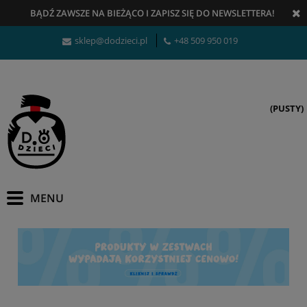
BĄDŹ ZAWSZE NA BIEŻĄCO
I
ZAPISZ SIĘ DO NEWSLETTERA!
sklep@dodzieci.pl
+48 509 950 019
(PUSTY)