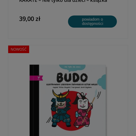
KARATE – Nie tylko dla dzieci – książka
39,00 zł
powiadom o
dostępności
NOWOŚĆ