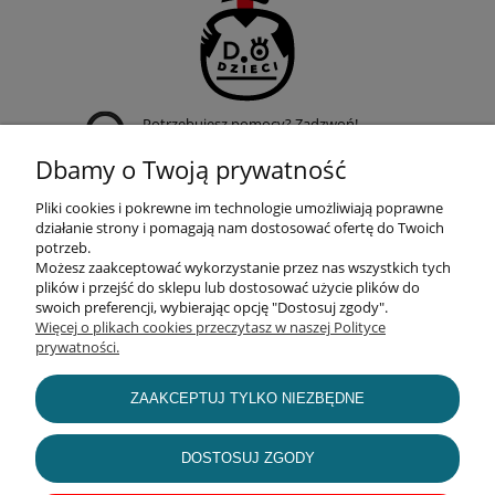
Potrzebujesz pomocy? Zadzwoń!
+48 509 950 019
Dbamy o Twoją prywatność
Pliki cookies i pokrewne im technologie umożliwiają poprawne
działanie strony i pomagają nam dostosować ofertę do Twoich
potrzeb.
Możesz zaakceptować wykorzystanie przez nas wszystkich tych
POMOC
plików i przejść do sklepu lub dostosować użycie plików do
swoich preferencji, wybierając opcję "Dostosuj zgody".
Więcej o plikach cookies przeczytasz w naszej Polityce
prywatności.
MOJE KONTO
ZAAKCEPTUJ TYLKO NIEZBĘDNE
INFORMACJE
DOSTOSUJ ZGODY