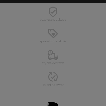
bezpieczne
zakupy
sprawdzona
jakość
szybka dostawa
14 dni na zwrot