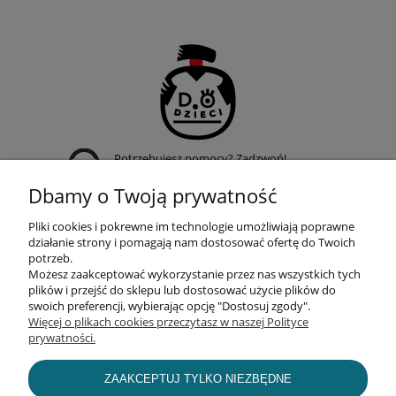
Potrzebujesz pomocy? Zadzwoń!
+48 509 950 019
Dbamy o Twoją prywatność
Pliki cookies i pokrewne im technologie umożliwiają poprawne
działanie strony i pomagają nam dostosować ofertę do Twoich
potrzeb.
Możesz zaakceptować wykorzystanie przez nas wszystkich tych
POMOC
plików i przejść do sklepu lub dostosować użycie plików do
swoich preferencji, wybierając opcję "Dostosuj zgody".
Więcej o plikach cookies przeczytasz w naszej Polityce
prywatności.
MOJE KONTO
ZAAKCEPTUJ TYLKO NIEZBĘDNE