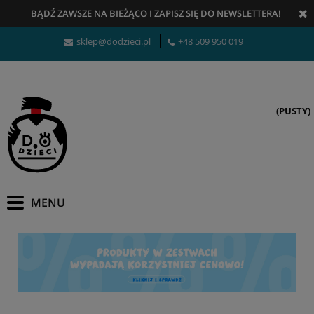
BĄDŹ ZAWSZE NA BIEŻĄCO
I
ZAPISZ SIĘ DO NEWSLETTERA!
sklep@dodzieci.pl
+48 509 950 019
(PUSTY)