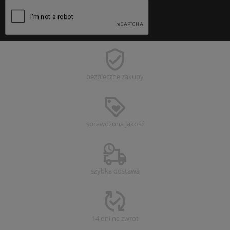
bezpieczne
zakupy
sprawdzona
jakość
szybka dostawa
14 dni na zwrot