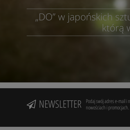
„DO” w japońskich szt
którą 
NEWSLETTER
Podaj swój adres e-mail i 
nowościach i promocjach.