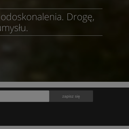
modoskonalenia. Drogę,
umysłu.
zapisz się