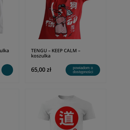
ulka
TENGU – KEEP CALM –
koszulka
65,00 zł
powiadom o
dostępności