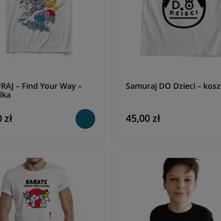
AJ – Find Your Way –
Samuraj DO Dzieci – kosz
lka
 zł
45,00 zł