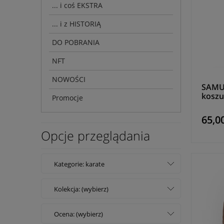
... i coś EKSTRA
... i z HISTORIĄ
DO POBRANIA
NFT
NOWOŚCI
SAMUR
koszu
Promocje
65,00
Opcje przeglądania
Kategorie: karate
Kolekcja: (wybierz)
Ocena: (wybierz)