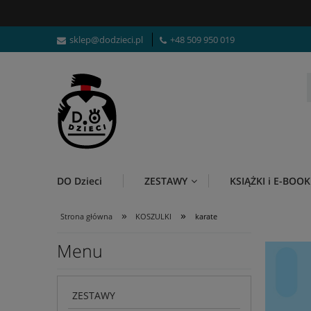
sklep@dodzieci.pl
+48 509 950 019
DO Dzieci
ZESTAWY
KSIĄŻKI i E-BOOK
»
»
Strona główna
KOSZULKI
karate
Menu
ZESTAWY