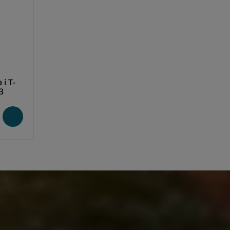
i T-
3