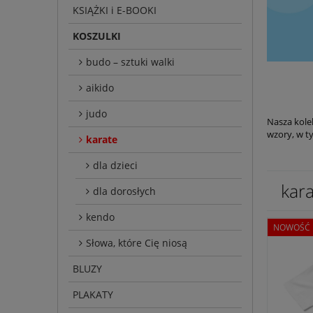
KSIĄŻKI i E-BOOKI
KOSZULKI
budo – sztuki walki
aikido
judo
Nasza kolek
wzory, w ty
karate
dla dzieci
kar
dla dorosłych
kendo
NOWOŚĆ
Słowa, które Cię niosą
BLUZY
PLAKATY