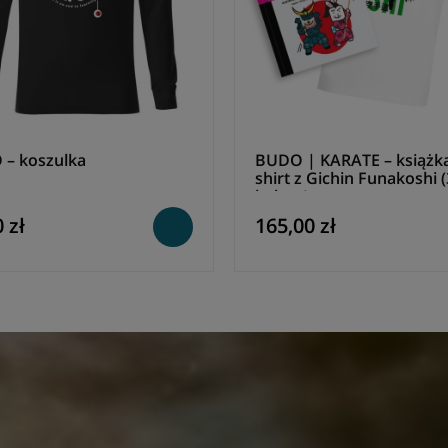
– koszulka
BUDO | KARATE – książka 
shirt z Gichin Funakoshi (
kolory) – zestaw
 zł
165,00 zł