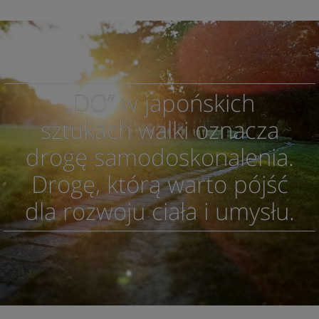
„DO” w japońskich
sztukach walki oznacza
drogę samodoskonalenia.
Drogę, którą warto pójść
dla rozwoju ciała i umysłu.