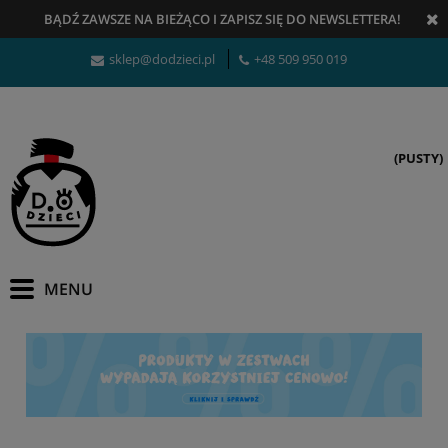
BĄDŹ ZAWSZE NA BIEŻĄCO
I
ZAPISZ SIĘ DO NEWSLETTERA!
sklep@dodzieci.pl
+48 509 950 019
(PUSTY)