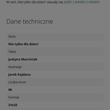
W serii „Nie tylko dla dzieci" ukazały się:
JUD
O
|
AIKIDO
|
KENDO
Dane techniczne
Seria
Nie tylko dla dzieci
Tekst
Justyna Marciniak
Ilustracje
Jarek Kajdana
Liczba stron
96
Format
21x22