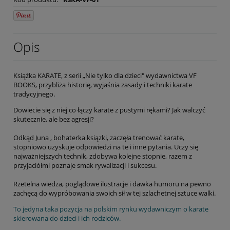
Opis
Książka KARATE, z serii „Nie tylko dla dzieci" wydawnictwa VF
BOOKS, przybliża historię, wyjaśnia zasady i techniki karate
tradycyjnego.
Dowiecie się z niej co łączy karate z pustymi rękami? Jak walczyć
skutecznie, ale bez agresji?
Odkąd Juna , bohaterka ksiązki, zaczęła trenować karate,
stopniowo uzyskuje odpowiedzi na te i inne pytania. Uczy się
najważniejszych technik, zdobywa kolejne stopnie, razem z
przyjaciółmi poznaje smak rywalizacji i sukcesu.
Rzetelna wiedza, poglądowe ilustracje i dawka humoru na pewno
zachęcą do wypróbowania swoich sił w tej szlachetnej sztuce walki.
To jedyna taka pozycja na polskim rynku wydawniczym o karate
skierowana do dzieci i ich rodziców.