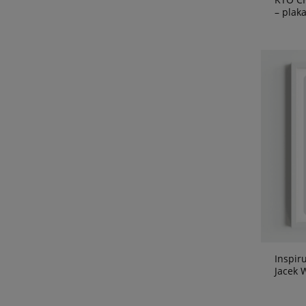
– plaka
Inspir
Jacek W