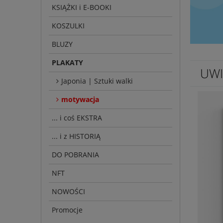
KSIĄŻKI i E-BOOKI
KOSZULKI
BLUZY
PLAKATY
UWI
Japonia | Sztuki walki
motywacja
... i coś EKSTRA
... i z HISTORIĄ
DO POBRANIA
NFT
NOWOŚCI
Promocje