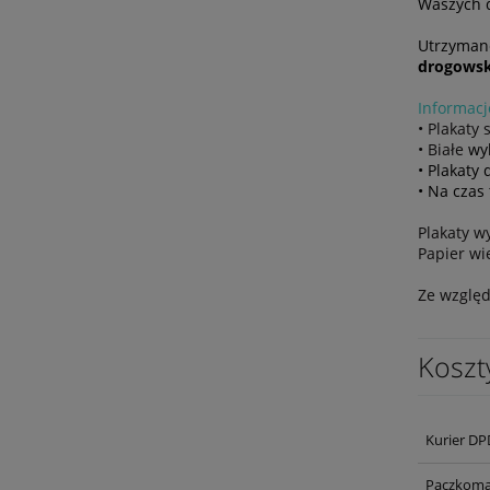
Waszych d
Utrzymane
drogows
Informacj
• Plakaty
• Białe
wy
• Plakaty
• Na czas
Plakaty w
Papier wi
Ze względ
Koszt
Kurier DP
Paczkoma