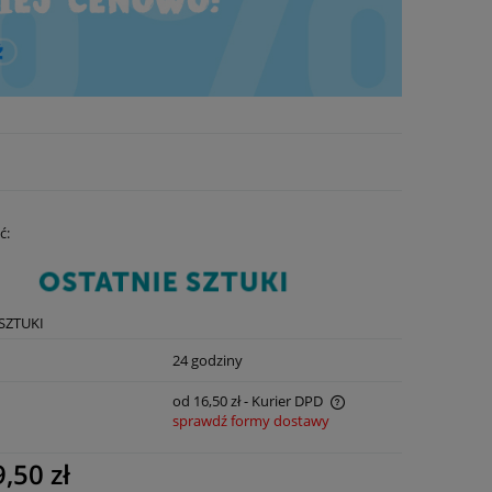
ć:
SZTUKI
:
24 godziny
od 16,50 zł
- Kurier DPD
sprawdź formy dostawy
Cena nie zawiera ewentualnych kosztów
,50 zł
płatności