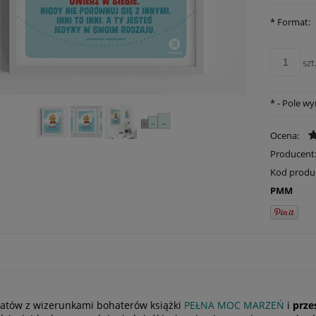
*
Format:
szt
*
- Pole w
Ocena:
Producent
Kod produ
PMM
katów
z wizerunkami bohaterów książki
PEŁNA MOC MARZEŃ
i
prze