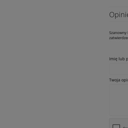
Opini
Szanowny K
zatwierdze
Imię lub 
Twoja opi