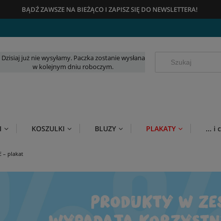
BĄDŹ ZAWSZE NA BIEŻĄCO
I
ZAPISZ SIĘ DO NEWSLETTERA!
Dzisiaj już nie wysyłamy. Paczka zostanie wysłana
w kolejnym dniu roboczym.
I
KOSZULKI
BLUZY
PLAKATY
... 
 – plakat