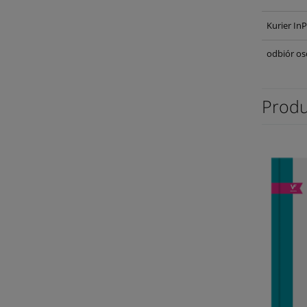
Kurier In
odbiór os
Produ