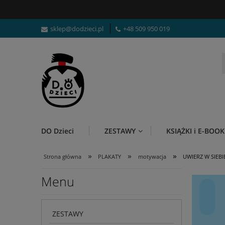
sklep@dodzieci.pl
+48 509 950 019
DO Dzieci
ZESTAWY
KSIĄŻKI i E-BOOK
»
»
»
Strona główna
PLAKATY
motywacja
UWIERZ W SIEBIE
Menu
ZESTAWY