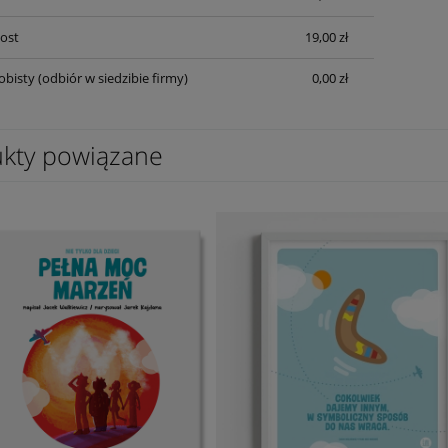
Post
19,00 zł
obisty
(odbiór w siedzibie firmy)
0,00 zł
kty powiązane