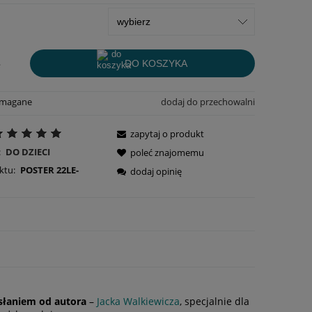
.
DO KOSZYKA
ymagane
dodaj do przechowalni
zapytaj o produkt
:
DO DZIECI
poleć znajomemu
ktu:
POSTER 22LE-
dodaj opinię
słaniem od autora
–
Jacka Walkiewicza
, specjalnie dla