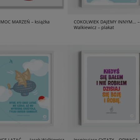
 MOC MARZEŃ – książka
COKOLWIEK DAJEMY INNYM... – 
Walkiewicz – plakat
CE LATAĆ... – Jacek Walkiewicz
Inspirujące CYTATY – ODWAGA 