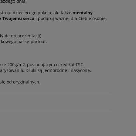
 każdego dnia.
stroju dziecięcego pokoju, ale także
mentalny
zy Twojemu sercu
i podaruj ważnej dla Ciebie osobie.
ynie do prezentacji).
tkowego passe-partout.
ze 200g/m2, posiadającym certyfikat FSC.
arysowania. Druki są jednorodne i nasycone.
się od oryginalnych.