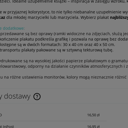
zieci. Idealne uzupełnienie książki – inspiracja w zasięgu wzroku,
 w przyjaznej kolorystyce, to nie tylko niebanalne uzupełnienie wy
kaz
dla młodej marzycielki lub marzyciela. Wybierz plakat
najbliżs
e dodatkowe:
 sprzedawane są bez oprawy (ramki widoczne na zdjęciach, służą jed
kończenie plakatu podkreśla grafikę i pozwala na oprawę bez doda
 dostępne są w dwóch formatach: 30 x 40 cm oraz 40 x 50 cm.
 transportu plakaty pakowane są w sztywną tekturową tubę.
ydrukowane są na wysokiej jakości papierze plakatowym o gramatur
elowarstwowy, odporny na działanie czynników atmosferycznych i
z
u na różne ustawienia monitorów, kolory mogą nieznacznie różnić 
y dostawy
Cena nie zawiera ewentualnych kosztów
D
16,50 zł
płatności
t InPost
16,95 zł